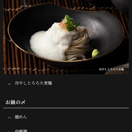
冷やしとろろ大麦麺
お鍋の〆
細めん
中華麺