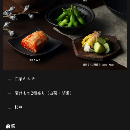
白菜キムチ
漬けもの2種盛り（白菜・胡瓜）
枝豆
前菜