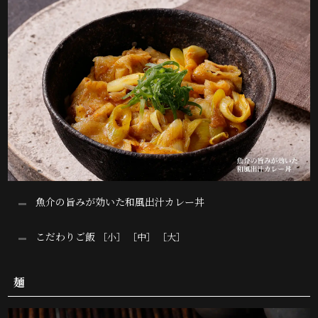
魚介の旨みが効いた和風出汁カレー丼
こだわりご飯
［小］ ［中］ ［大］
麺